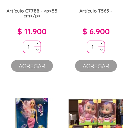
Artículo C7788 - <p>55
Artículo T565 -
cm</p>
$ 11.900
$ 6.900
Precio
Precio
AGREGAR
AGREGAR