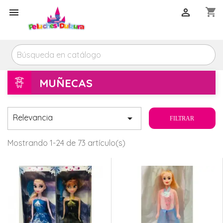
shopping_cart



MUÑECAS
Relevancia

FILTRAR
Mostrando 1-24 de 73 artículo(s)