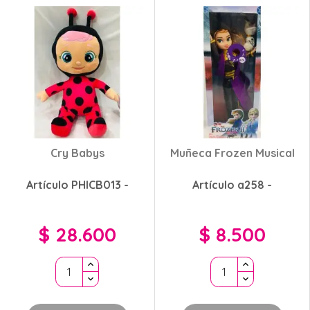
Cry Babys
Muñeca Frozen Musical
Artículo PHICB013 -
Artículo a258 -
$ 28.600
$ 8.500
Precio
Precio