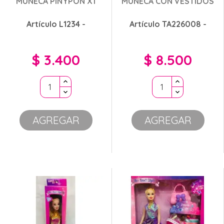
MUÑECA PINYPON X1
MUÑECA CON VESTIDOS
Artículo L1234 -
Artículo TA226008 -
$ 3.400
$ 8.500
Precio
Precio
AGREGAR
AGREGAR