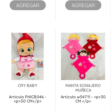
AGREGAR
AGREGAR
CRY BABY
MANTA SONAJERO
MUÑECA
Artículo PHICB046 -
Artículo w54711 - <p>30
<p>50 CM</p>
CM </p>