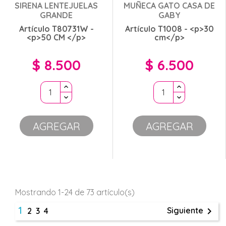
SIRENA LENTEJUELAS
MUÑECA GATO CASA DE
GRANDE
GABY
Artículo T80731W -
Artículo T1008 - <p>30
<p>50 CM </p>
cm</p>
$ 8.500
$ 6.500
Precio
Precio
AGREGAR
AGREGAR
Mostrando 1-24 de 73 artículo(s)
1

Siguiente
2
3
4