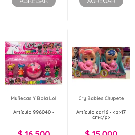
AGREGAR
AGREGAR
Muñecas Y Bola Lol
Cry Babies Chupete
Artículo 996040 -
Artículo car16 - <p>17
cm</p>
$ 16.500
$ 15.000
Precio
Precio