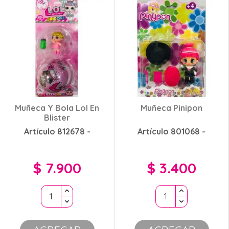
Muñeca Y Bola Lol En
Muñeca Pinipon
Blister
Artículo 812678 -
Artículo 801068 -
$ 7.900
$ 3.400
Precio
Precio