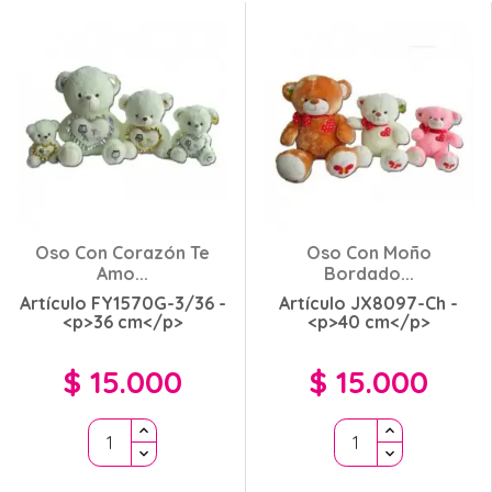
Oso Con Corazón Te
Oso Con Moño
Amo...
Bordado...
Artículo FY1570G-3/36 -
Artículo JX8097-Ch -
<p>36 cm</p>
<p>40 cm</p>
$ 15.000
$ 15.000
Precio
Precio