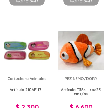
AGREGAR
AGREGAR
Cartuchera Animales
PEZ NEMO/DORY
Artículo 210AF117 -
Artículo T384 - <p>25
cm</p>
$ 2.300
$ 6.600
Precio
Precio