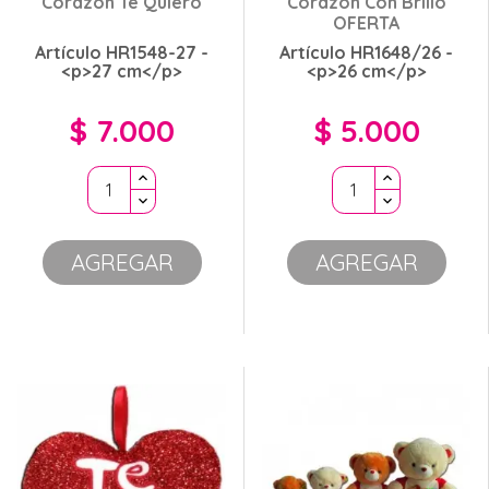
Corazón Te Quiero
Corazón Con Brillo
OFERTA
Artículo HR1548-27 -
Artículo HR1648/26 -
<p>27 cm</p>
<p>26 cm</p>
$ 7.000
$ 5.000
Precio
Precio
AGREGAR
AGREGAR