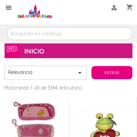
shopping_cart



INICIO
Relevancia

FILTRAR
Mostrando 1-24 de 3344 artículo(s)