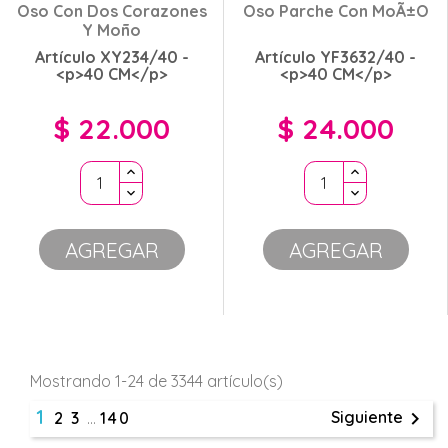
Oso Con Dos Corazones
Oso Parche Con MoÃ±o
Y Moño
Artículo XY234/40 -
Artículo YF3632/40 -
<p>40 CM</p>
<p>40 CM</p>
$ 22.000
$ 24.000
Precio
Precio
AGREGAR
AGREGAR
Mostrando 1-24 de 3344 artículo(s)
1

Siguiente
2
3
…
140