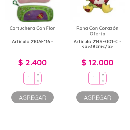
Cartuchera Con Flor
Rana Con Corazón
Oferta
Artículo 210AF116 -
Artículo 214SF001-C -
<p>38cm</p>
$ 2.400
$ 12.000
Precio
Precio
AGREGAR
AGREGAR