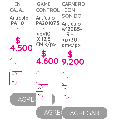
EN
GAME
CARNERO
CAJA...
CONTROL
CON
SONIDO
Artículo
Artículo
PA110
PA201075
Artículo
-
-
w12085-
<p>10
9 -
$
X 12,5
<p>30
Precio
CM </p>
cm</p>
4.500
$
$
Precio
Precio
4.600
9.200
AGREGAR
AGREGAR
AGREGAR