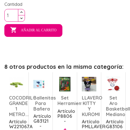
Cantidad

AÑADIR AL CARRITO
8 otros productos en la misma categoría:
COCODRILO
Ballenitas
Set
LLAVERO
Set
GRANDE
Para
Herramientas
KITTY
Aro
1
Bañera
Y
Basketbal
Artículo
METRO...
KUROMI
Mediano
Artículo
P8806
G83121
-
Artículo
Artículo
Artículo
-
W221067A
PMLLAVERO
G83106