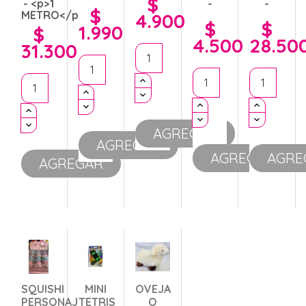
$
- <p>1
-
-
Precio
$
METRO</p>
Precio
4.900
$
$
1.990
Precio
Precio
$
Precio
4.500
28.50
31.300
AGREGAR
AGREGAR
AGREGAR
AGRE
AGREGAR
SQUISHI
MINI
OVEJA
PERSONAJES
TETRIS
O