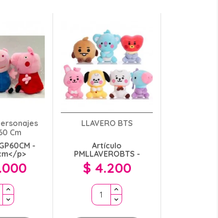
Personajes
LLAVERO BTS
60 Cm
AGP60CM -
Artículo
cm</p>
PMLLAVEROBTS -
.000
$ 4.200
Precio