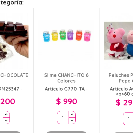
tegoría:
E CHOCOLATE
Slime CHANCHITO 6
Peluches 
Colores
Pepa 
 OM25347 -
Artículo G770-TA -
Artículo 
<p>60 
.200
$ 990
$ 29
o
Precio
Precio