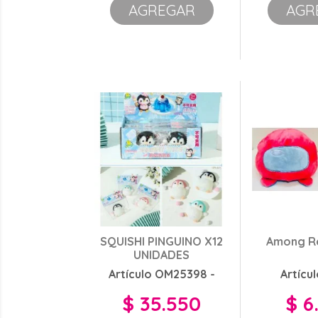
AGREGAR
AGR
SQUISHI PINGUINO X12
Among Re
UNIDADES
Artículo OM25398 -
Artícul
$ 35.550
$ 6
Precio
Preci