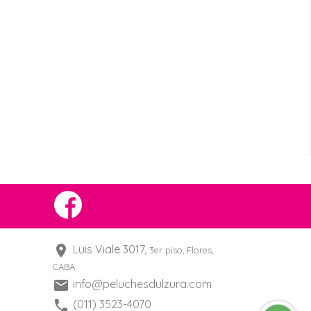
Facebook
location_on
Luis Viale 3017,
3er piso, Flores,
CABA
mail
info@peluchesdulzura.com
phone
(011) 3523-4070