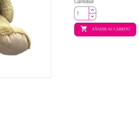
Cantidad

AÑADIR AL CARRITO