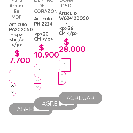
Armar
DE
OSO
En
CORAZON
Artículo
MDF
W6241200S0
Artículo
-
PHI2224
Artículo
<p>36
-
PA202050
CM </p>
<p>20
- <p>
CM </p>
<br />
$
Precio
</p>
$
28.000
Precio
$
10.900
Precio
7.700
AGREGAR
AGREGAR
AGREGAR