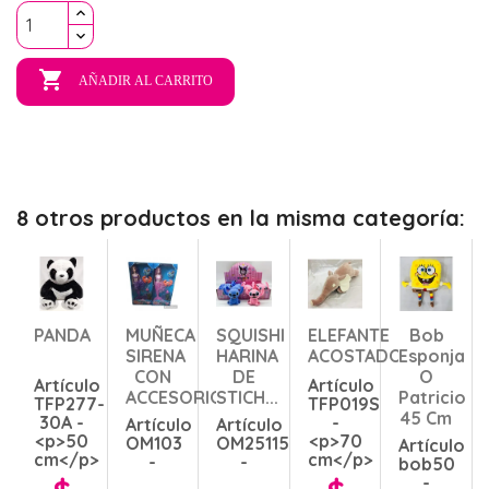

AÑADIR AL CARRITO
8 otros productos en la misma categoría:
PANDA
MUÑECA
SQUISHI
ELEFANTE
Bob
SIRENA
HARINA
ACOSTADO
Esponja
CON
DE
O
Artículo
Artículo
ACCESORIOS
STICH...
Patricio
TFP277-
TFP019S
45 Cm
30A -
-
Artículo
Artículo
<p>50
<p>70
OM103
OM25115
Artículo
cm</p>
cm</p>
-
-
bob50
-